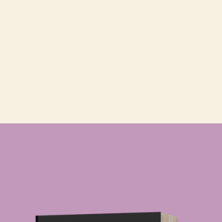
auch den Anhang, in dem alle Sehenswürdigkeiten
mit Adresse aufgelistet sind, so dass man easy
Zugriff dduf hat, wenn man selber mit dem
entdecken startet.
Von annenbook