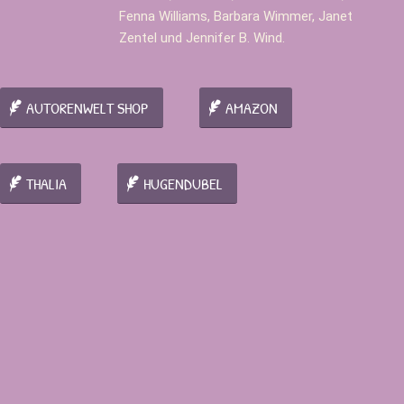
Fenna Williams, Barbara Wimmer, Janet
Zentel und Jennifer B. Wind.
AUTORENWELT SHOP
AMAZON
THALIA
HUGENDUBEL
„Einmal kurz die Welt retten“ sollte nicht nur jeder
gelesen haben, sondern vor allem dann darüber
nachdenken, was man selber tun kann, um ein
kleines bisschen zur Rettung der Erde beizutragen.
Ilse Haberleitner