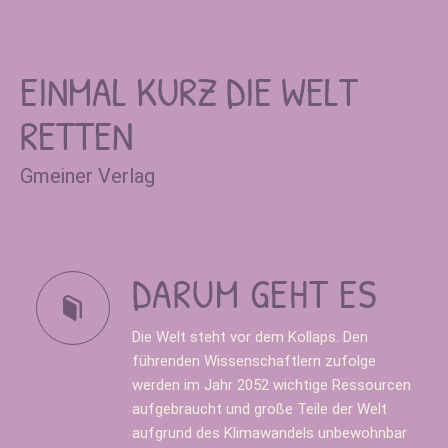
EINMAL KURZ DIE WELT
RETTEN
Gmeiner Verlag
DARUM GEHT ES
Die Welt steht vor dem Kollaps. Den
führenden Wissenschaftlern zufolge
werden im Jahr 2052 wichtige Ressourcen
aufgebraucht und große Teile der Welt
aufgrund des Klimawandels unbewohnbar