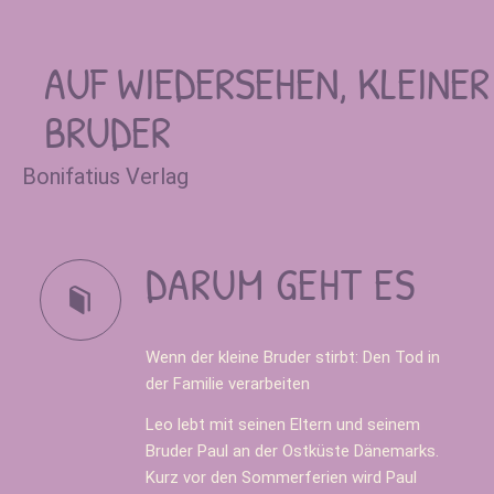
AUF WIEDERSEHEN, KLEINER
BRUDER
Bonifatius Verlag
DARUM GEHT ES
Wenn der kleine Bruder stirbt: Den Tod in
der Familie verarbeiten
Leo lebt mit seinen Eltern und seinem
Bruder Paul an der Ostküste Dänemarks.
Kurz vor den Sommerferien wird Paul