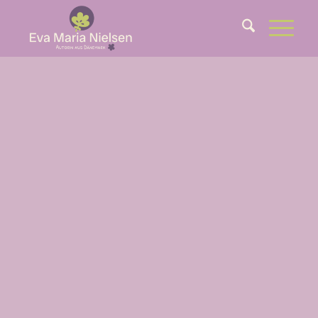
DAS ZIEL DES
SCHREIBENS IST
ES, ANDERE
SEHEN ZU
MACHEN.