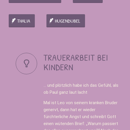
THALIA
HUGENDUBEL
TRAUERARBEIT BEI
KINDERN
… und plötzlich habe ich das Gefühl, als
ob Paul ganz laut lacht
Mal ist Leo von seinem kranken Bruder
genervt, dann hat er wieder
fürchterliche Angst und schreibt Gott
einen wütenden Brief: „Warum passiert