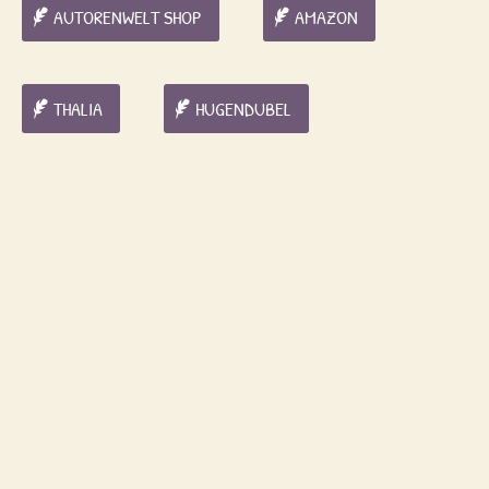
AUTORENWELT SHOP
AMAZON
THALIA
HUGENDUBEL
Ich liebe einfach die vielfältigen Informationen, die
super gut in die Gesch
i
chten des Biber & Butzemann
Verlages integriert werden. Ob historisch, aktuell,
politisch, interessant, umweltaktivistisch, kulinarisch
oder regional – die wichtigsten Hintergründe zur
Stadt, Region und zu einzelnen Sehenswürdigkeiten
sind gut verpackt in spannende Geschichten und
kluge Dialoge. Damit bleibt das Buch interessant
auch für jüngere Kids. Gans besonders schätze ich