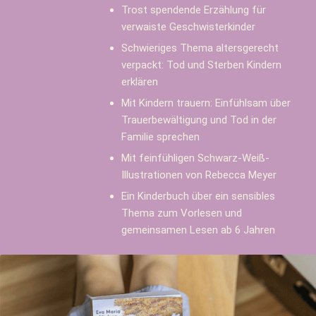
Trost spendende Erzählung für
verwaiste Geschwisterkinder
Schwieriges Thema altersgerecht
verpackt: Tod und Sterben Kindern
erklären
Mit Kindern trauern: Einfühlsam über
Trauerbewältigung und Tod in der
Familie sprechen
Mit feinfühligen Schwarz-Weiß-
Illustrationen von Rebecca Meyer
Ein Kinderbuch über ein sensibles
Thema zum Vorlesen und
gemeinsamen Lesen ab 6 Jahren